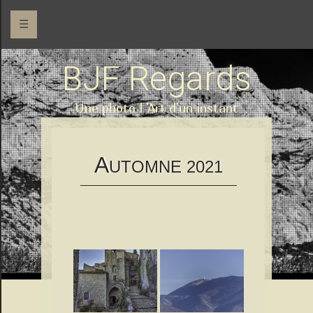
☰
BJF Regards
Une photo l 'Art d'un instant
A
UTOMNE 2021