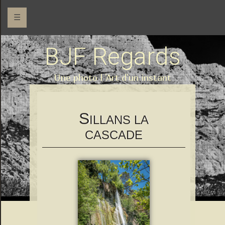
☰
BJF Regards
Une photo l 'Art d'un instant
S
ILLANS LA
CASCADE