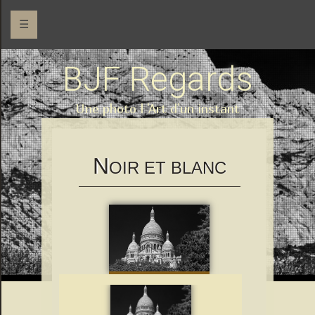
☰
BJF Regards
Une photo l 'Art d'un instant
N
OIR ET BLANC