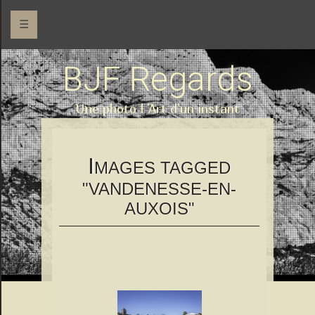
☰
BJF Regards
Une photo l 'Art d'un instant
I
MAGES TAGGED
"VANDENESSE-EN-
AUXOIS"