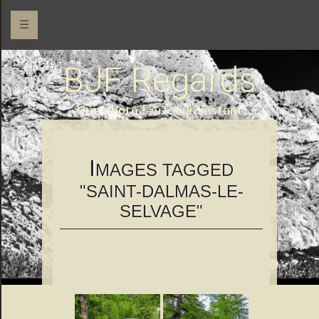
☰
BJF Regards
Une photo l 'Art d'un instant
I
MAGES TAGGED
"SAINT-DALMAS-LE-
SELVAGE"