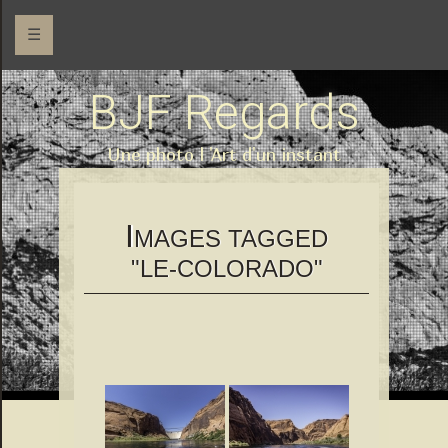
☰
BJF Regards
Une photo l 'Art d'un instant
I
MAGES TAGGED
"LE-COLORADO"