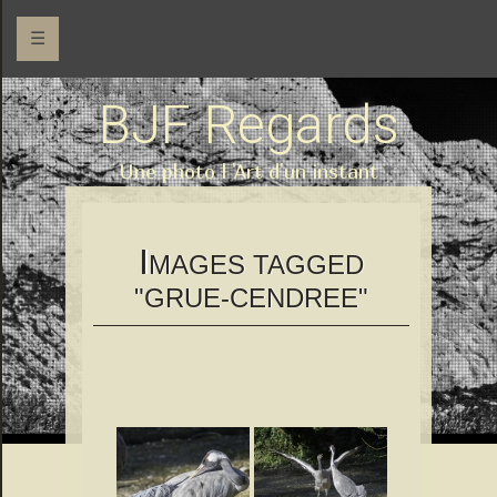
☰
BJF Regards
Une photo l 'Art d'un instant
I
MAGES TAGGED
"GRUE-CENDREE"