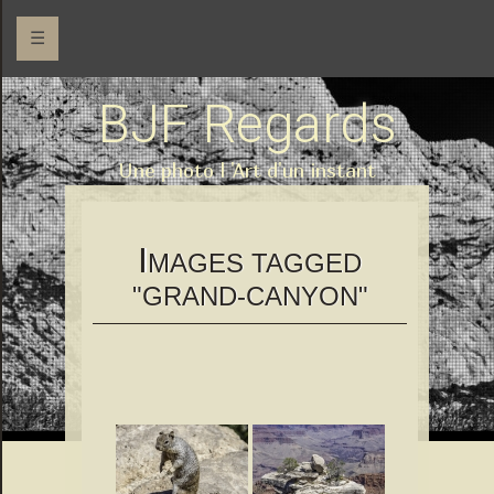
☰
BJF Regards
Une photo l 'Art d'un instant
I
MAGES TAGGED
"GRAND-CANYON"