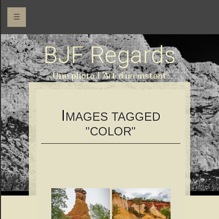
☰
BJF Regards
Une photo l 'Art d'un instant
I
MAGES TAGGED
"COLOR"