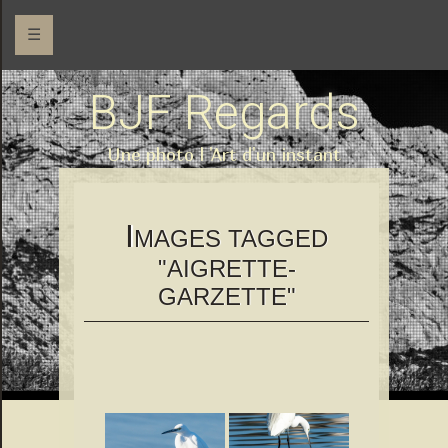
☰
BJF Regards
Une photo l 'Art d'un instant
I
MAGES TAGGED
"AIGRETTE-
GARZETTE"