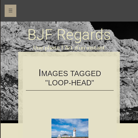
☰
BJF Regards
Une photo l 'Art d'un instant
I
MAGES TAGGED
"LOOP-HEAD"