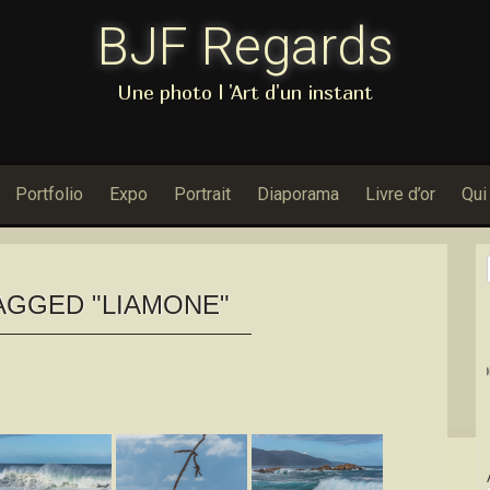
BJF Regards
Une photo l 'Art d'un instant
Portfolio
Expo
Portrait
Diaporama
Livre d’or
Qui
AGGED "LIAMONE"
Dans Porfolio :