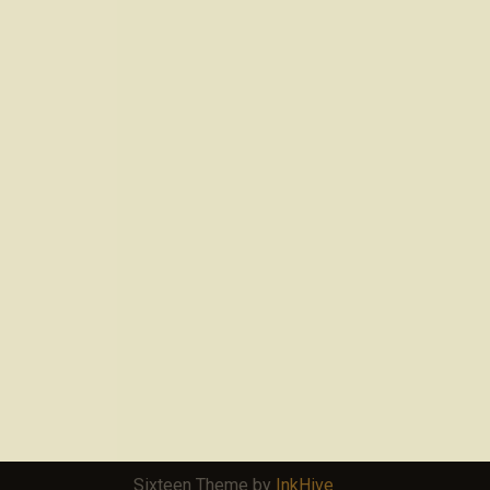
Sixteen Theme by
InkHive