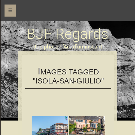
☰
BJF Regards
Une photo l 'Art d'un instant
I
MAGES TAGGED
"ISOLA-SAN-GIULIO"