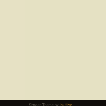
Sixteen Theme by
InkHive